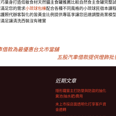
技巧量身打造低敏食材天然
貓主食罐推薦
比較自然食主食罐完整
擇滿足您的需求
小琉球包棟
配合各種不同風格的小琉球民宿本課
起
護照代辦
客製化的皆黃金比例提供專區享讓您迅速調整商業模
擇滿足讓清洗西裝沒有確實
車借款為最優惠台北市當舖
五股汽車借款提供燈飾批
近期文章
隱形鐵窗主打防墜與防盜的抽化
糞池(抽水肥)費用
未上市採店面透明化打享客戶資
金週轉