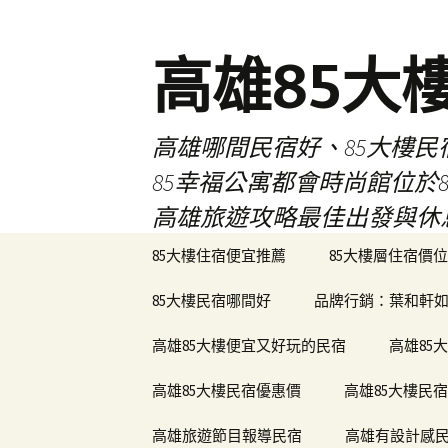
高雄85大
高雄哪間民宿好、85大樓
85幸福公寓都會時尚館位
高雄旅遊攻略最佳出發與休
跳
85大樓住宿便宜推薦
85大樓層住宿價位
至
內
85大樓民宿哪間好
品牌行銷：葉和軒如
容
區
高雄85大樓便宜又好玩的民宿
高雄85
高雄85大樓民宿優惠價
高雄85大樓民
高雄旅遊節目報導民宿
高雄有設計感