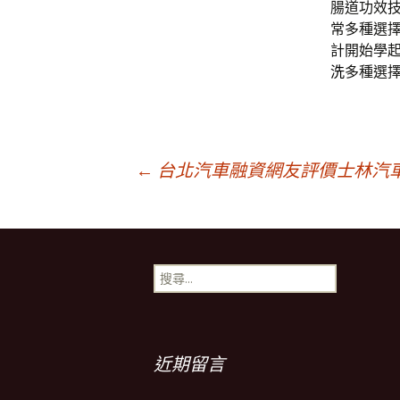
腸道功效
常多種選
計開始學
洗
多種選
文
←
台北汽車融資網友評價士林汽
章
搜
導
尋
關
鍵
覽
字:
近期留言