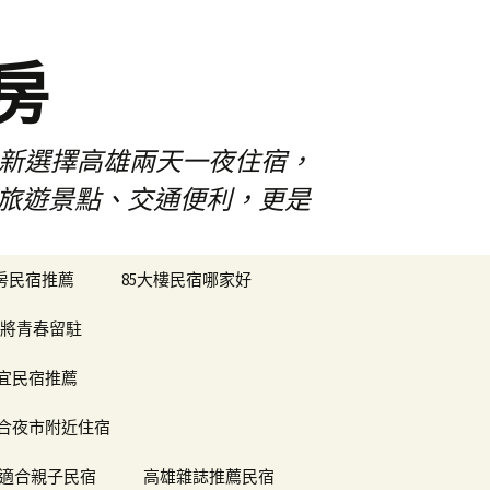
房
佳新選擇高雄兩天一夜住宿，
雄旅遊景點、交通便利，更是
搜
樓房民宿推薦
85大樓民宿哪家好
尋
關
將青春留駐
鍵
字:
便宜民宿推薦
合夜市附近住宿
適合親子民宿
高雄雜誌推薦民宿