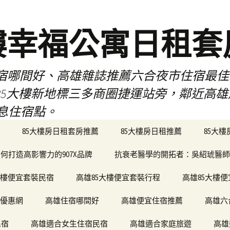
樓幸福公寓日租套
民宿哪間好、高雄雜誌推薦六合夜市住宿最
於85大樓新地標三多商圈捷運站旁，鄰近高
息住宿點。
85大樓房日租套房推薦
85大樓房日租推薦
85大
何打造高影響力的907X品牌
抗衰老醫學的開拓者：吳紹琥醫師
大樓便宜套裝民宿
高雄85大樓便宜套裝行程
高雄85大樓
宿優惠網
高雄住宿哪間好
高雄便宜住宿推薦
高雄六
民宿
高雄適合女生住宿民宿
高雄適合家庭旅遊
高雄