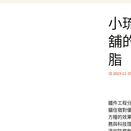
小
舖的
脂
2023-11-2
鐵件工程分享
貓住宿
對
方糧的效
務與科技