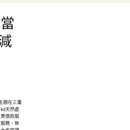
橋當
動減
主題在
三重
kd
天然處
支票借款服
貸服務，無