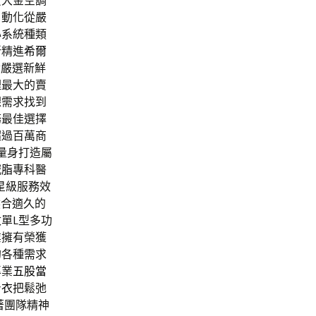
買大金空調
自動化從嚴
心系統種類
新精進
希爾
發
嚴選新鮮
理最大的賣
課需求找到
務最佳選擇
超過百萬商
量身打造屬
減脂
專科醫
星級服務效
然合適久的
單L型多功
業擁有榮獲
的各種需求
專業
五股當
身衣
把鬆弛
著團隊精神