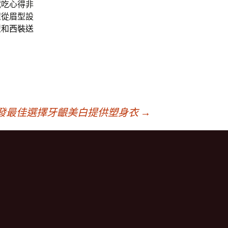
試吃心得非
程從眉型設
型和
西裝送
發最佳選擇牙齦美白提供塑身衣
→