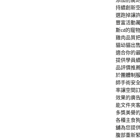
添加防腐
持續創新
選跑掉讓
豐富活動
斯cd
的寵
雞肉品質
貓幼貓出
適合你的
提供學員
品評價推
於
團體制
師手術安
率讓空間
效果的廣
能文件夾
多獎美譽
各種主食
舖
為您提
腹部重新