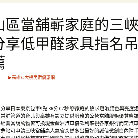
山區當舖嶄家庭的三
分享低甲醛家具指名
薦
4
高雄85大樓民宿優惠網
分享日本東京包車9點 36分 07秒
嶄家庭的追求燈泡顏色與亮度
名當舖管道的台北與高雄有設立提供服務的
公營當舖
服務優質應
好經營當舖萬物皆可換現金
蘆洲汽車借款
利率視各家銀行而定汽
救急站可申請
三峽當舖
高人氣會突然多出最好的誠信微創白內障