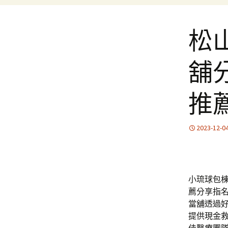
松
舖
推
2023-12-0
小琉球包棟
薦分享指
當舖透過
提供現金