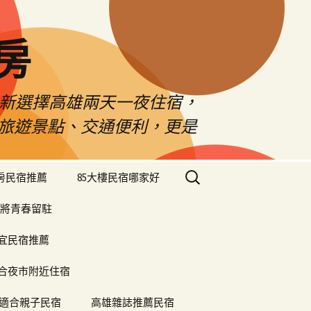
房
佳新選擇高雄兩天一夜住宿，
雄旅遊景點、交通便利，更是
搜
樓房民宿推薦
85大樓民宿哪家好
尋
關
將青春留駐
鍵
字:
便宜民宿推薦
合夜市附近住宿
適合親子民宿
高雄雜誌推薦民宿