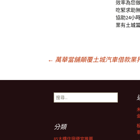
效率為您
吃緊求助
協助
24小
業有
土城
文
←
萬華當舖顛覆土城汽車借款業界深耕
章
搜
導
尋
關
鍵
覽
字:
分類
85大樓住宿便宜推薦