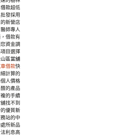
快速的
樹林
車借款
超低
具批發採用
業的新營店
業醫師專人
極，借款有
讓您資金調
務項目選擇
松山區當舖
汽車借款
快
精細計算的
務個人價格
甲醛的產品
繁複的手續
當舖找不到
營的優質
新
服務站的中
的處所新品
合法利息高