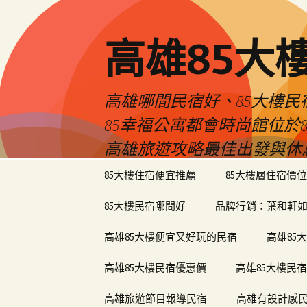
高雄85大
高雄哪間民宿好、85大樓
85幸福公寓都會時尚館位
高雄旅遊攻略最佳出發與休
跳
85大樓住宿便宜推薦
85大樓層住宿價位
至
內
85大樓民宿哪間好
品牌行銷：葉和軒如
容
區
高雄85大樓便宜又好玩的民宿
高雄85
高雄85大樓民宿優惠價
高雄85大樓民
高雄旅遊節目報導民宿
高雄有設計感