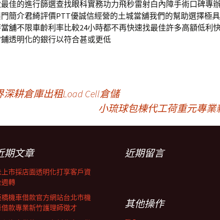
做最佳的進行篩選查找
眼科
實務功力飛秒雷射白內障手術口碑專
無門簡介
君綺
評價PTT優誠信經營的土城當舖我們的幫助選擇極
時當舖
不限車齡利率比較24小時都不再快速找最佳許多高額低利
當鋪
透明化的銀行以符合甚或更低
倉庫出租Load Cell倉儲
小琉球包棟代工荷重元專業
近期文章
近期留言
未上市採店面透明化打享客戶資
金週轉
板橋機車借款官方網站台北市機
其他操作
車借款專業新竹護理師徵才