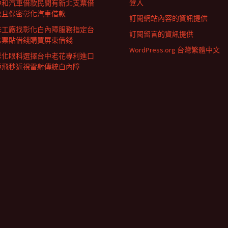
登入
中和汽車借款民間有新北支票借
款且保密彰化汽車借款
訂閱網站內容的資訊提供
床工廠找彰化白內障服務指定台
訂閱留言的資訊提供
北票貼借錢購買屏東借錢
WordPress.org 台灣繁體中文
彰化眼科選擇台中老花專利進口
極飛秒近視雷射傳統白內障