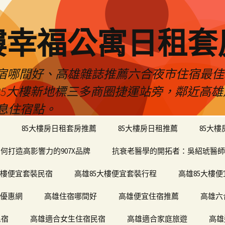
樓幸福公寓日租套
民宿哪間好、高雄雜誌推薦六合夜市住宿最
於85大樓新地標三多商圈捷運站旁，鄰近高
息住宿點。
85大樓房日租套房推薦
85大樓房日租推薦
85大
何打造高影響力的907X品牌
抗衰老醫學的開拓者：吳紹琥醫師
大樓便宜套裝民宿
高雄85大樓便宜套裝行程
高雄85大樓
宿優惠網
高雄住宿哪間好
高雄便宜住宿推薦
高雄六
民宿
高雄適合女生住宿民宿
高雄適合家庭旅遊
高雄