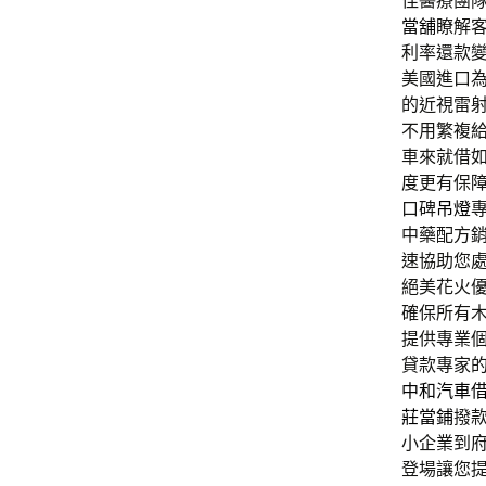
佳醫療團
當舖
瞭解
利率還款
美國進口
的近視雷
不用繁複
車來就借
度更有保
口碑
吊燈
中藥配方
速協助您
絕美花火
確保所有
提供專業
貸款專家
中和汽車
莊當鋪
撥
小企業到
登場讓您