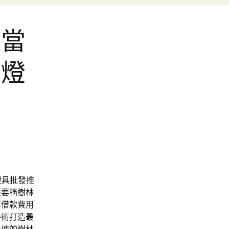
峽當
吊燈
燈具
批發推
該要稱樹林
車借款費用
手術打造最