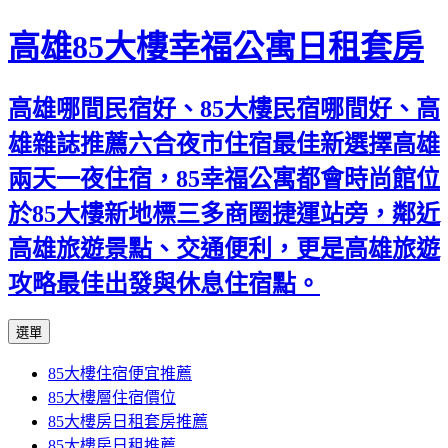
高雄85大樓幸福公寓日租套房
高雄哪間民宿好、85大樓民宿哪間好、高
雄雜誌推薦六合夜市住宿最佳新選擇高雄
兩天一夜住宿，85幸福公寓都會時尚館位
於85大樓新地標三多商圈捷運站旁，鄰近
高雄旅遊景點、交通便利，更是高雄旅遊
攻略最佳出發與休息住宿點。
跳
選單
至
85大樓住宿便宜推薦
內
85大樓層住宿價位
容
85大樓房日租套房推薦
區
85大樓房日租推薦