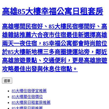
高雄85大樓幸福公寓日租套房
高雄哪間民宿好、85大樓民宿哪間好、高
雄雜誌推薦六合夜市住宿最佳新選擇高雄
兩天一夜住宿，85幸福公寓都會時尚館位
於85大樓新地標三多商圈捷運站旁，鄰近
高雄旅遊景點、交通便利，更是高雄旅遊
攻略最佳出發與休息住宿點。
跳
選單
至
85大樓住宿便宜推薦
內
85大樓層住宿價位
容
85大樓房日租套房推薦
區
85大樓房日租推薦