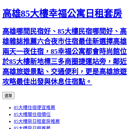
高雄85大樓幸福公寓日租套房
高雄哪間民宿好、85大樓民宿哪間好、高
雄雜誌推薦六合夜市住宿最佳新選擇高雄
兩天一夜住宿，85幸福公寓都會時尚館位
於85大樓新地標三多商圈捷運站旁，鄰近
高雄旅遊景點、交通便利，更是高雄旅遊
攻略最佳出發與休息住宿點。
跳
選單
至
85大樓住宿便宜推薦
內
85大樓層住宿價位
容
85大樓房日租套房推薦
區
85大樓房日租推薦