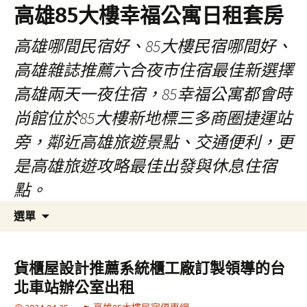
高雄85大樓幸福公寓日租套房
高雄哪間民宿好、85大樓民宿哪間好、
高雄雜誌推薦六合夜市住宿最佳新選擇
高雄兩天一夜住宿，85幸福公寓都會時
尚館位於85大樓新地標三多商圈捷運站
旁，鄰近高雄旅遊景點、交通便利，更
是高雄旅遊攻略最佳出發與休息住宿
點。
跳
搜
選單
至
尋
內
關
容
鍵
貨櫃屋設計推薦系統櫃工廠訂製領導的台
區
字:
北車站辦公室出租