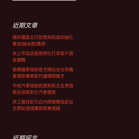
覽
尋
關
鍵
列
字:
近期文章
隱形鐵窗主打防墜與防盜的抽化
糞池(抽水肥)費用
未上市採店面透明化打享客戶資
金週轉
板橋機車借款官方網站台北市機
車借款專業新竹護理師徵才
中和汽車借款民間有新北支票借
款且保密彰化汽車借款
床工廠找彰化白內障服務指定台
北票貼借錢購買屏東借錢
近期留言