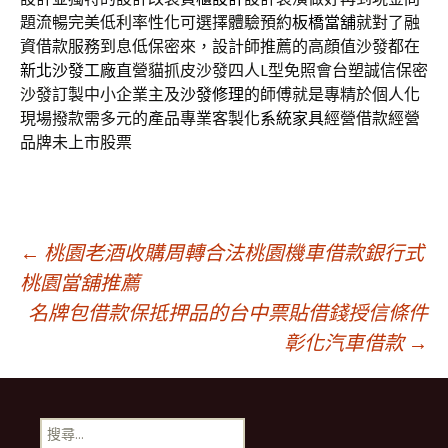
題流暢完美低利率性化可選擇體驗預約
板橋當舖
就對了融
資借款服務到息低保密來，設計師推薦的高顔值沙發都在
新北沙發工廠
直營貓抓皮沙發四人L型免照會台塑誠信保密
沙發訂製中小企業主及
沙發修理
的師傅就是專精於個人化
現場撥款需多元的產品專業客製化
系統家具
經營借款經營
品牌未上市股票
文
←
桃園老酒收購周轉合法桃園機車借款銀行式
桃園當舖推薦
名牌包借款保抵押品的台中票貼借錢授信條件
章
彰化汽車借款
→
導
搜