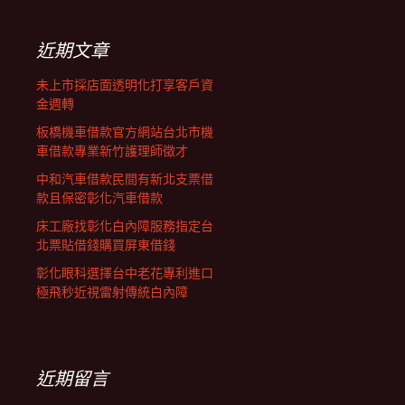
鍵
列
字:
近期文章
未上市採店面透明化打享客戶資
金週轉
板橋機車借款官方網站台北市機
車借款專業新竹護理師徵才
中和汽車借款民間有新北支票借
款且保密彰化汽車借款
床工廠找彰化白內障服務指定台
北票貼借錢購買屏東借錢
彰化眼科選擇台中老花專利進口
極飛秒近視雷射傳統白內障
近期留言