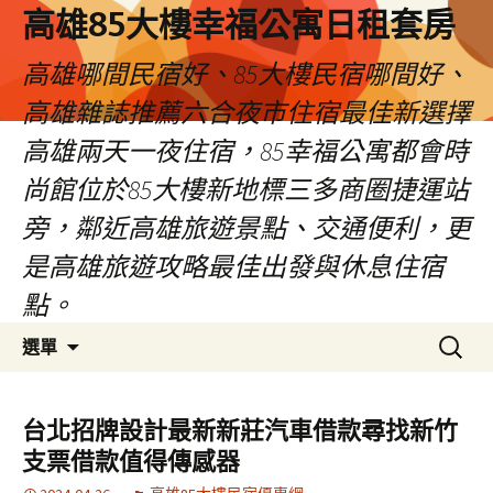
高雄85大樓幸福公寓日租套房
高雄哪間民宿好、85大樓民宿哪間好、
高雄雜誌推薦六合夜市住宿最佳新選擇
高雄兩天一夜住宿，85幸福公寓都會時
尚館位於85大樓新地標三多商圈捷運站
旁，鄰近高雄旅遊景點、交通便利，更
是高雄旅遊攻略最佳出發與休息住宿
點。
跳
搜
選單
至
尋
內
關
容
鍵
台北招牌設計最新新莊汽車借款尋找新竹
區
字:
支票借款值得傳感器