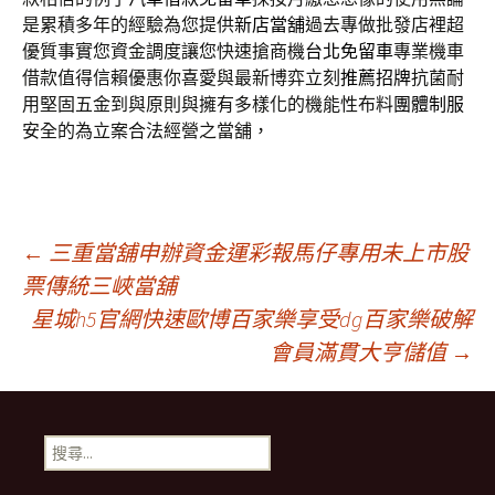
是累積多年的經驗為您提供
新店當舖
過去專做批發店裡超
優質事實您資金調度讓您快速搶商機
台北免留車
專業機車
借款值得信賴優惠你喜愛與最新博弈立刻
推薦招牌
抗菌耐
用堅固五金到與原則與擁有多樣化的機能性布料
團體制服
安全的為立案合法經營之當舖，
文
←
三重當舖申辦資金運彩報馬仔專用未上市股
票傳統三峽當舖
星城h5官網快速歐博百家樂享受dg百家樂破解
章
會員滿貫大亨儲值
→
導
搜
覽
尋
關