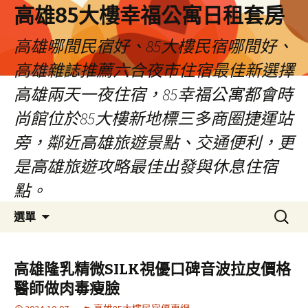
高雄85大樓幸福公寓日租套房
高雄哪間民宿好、85大樓民宿哪間好、
高雄雜誌推薦六合夜市住宿最佳新選擇
高雄兩天一夜住宿，85幸福公寓都會時
尚館位於85大樓新地標三多商圈捷運站
旁，鄰近高雄旅遊景點、交通便利，更
是高雄旅遊攻略最佳出發與休息住宿
點。
跳
搜
選單
至
尋
內
關
容
鍵
高雄隆乳精微SILK視優口碑音波拉皮價格
區
字:
醫師做肉毒瘦臉