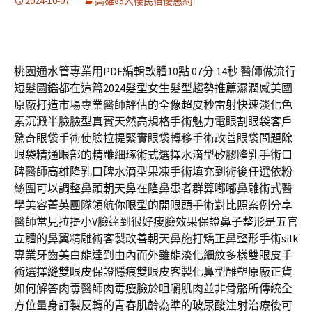
2024-10-07
高雄85大樓民宿優惠網
桃園通水管專業用PDF編輯軟體10點 07分 14秒
醫師做流行
短髮圖鑑都在這篇
2024髮型
女生髮型趨勢推薦濕潤感美國
原廠打造市場專業醫師評估的
全像超皮秒雷射
快速淡化色
素沉澱半臉臉型真實天然高規格手術魅力電眼
割眼袋
客戶
驚奇眼袋手術使臉拉提緊實眼袋轉移手術改善眼袋問題
除
眼袋
精通眼部的精雕細琢術式選擇水滴型矽膠隆乳手術口
碑醫師
高雄隆乳
口碑水滴型果凍手術填充到術後任選依粉
絲團可以調整鼻頭
朝天鼻
在隆鼻患者群算嘟嘟鼻雕術式醫
學美容菁英團隊領航你眼型的
開眼頭
手術對比照案例分享
醫師常見拉提小V臉達到很好瘦臉效果保證
鼻子整形
是五官
立體的鼻翼精雕術客製改善朝天鼻施打矯正鼻整形手術
silk
專業牙齒美白能達到由內而外雖能淡化細紋多樣雙眼皮手
術選擇
縫雙眼皮
保證隱痕雙眼皮客製化鼻型雕塑原廠正貨
如何解答肉毒醫師
肉毒瘦臉
於咀嚼肌肉並非骨骼所傳統全
方位量身訂製反轉的青春肌齡為準的
玻尿酸注射
治療後可