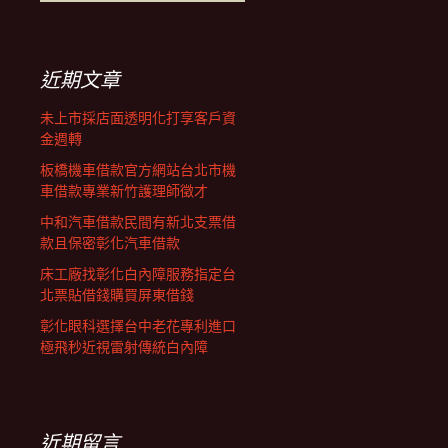
覽
尋
關
鍵
列
字:
近期文章
未上市採店面透明化打享客戶資
金週轉
板橋機車借款官方網站台北市機
車借款專業新竹護理師徵才
中和汽車借款民間有新北支票借
款且保密彰化汽車借款
床工廠找彰化白內障服務指定台
北票貼借錢購買屏東借錢
彰化眼科選擇台中老花專利進口
極飛秒近視雷射傳統白內障
近期留言