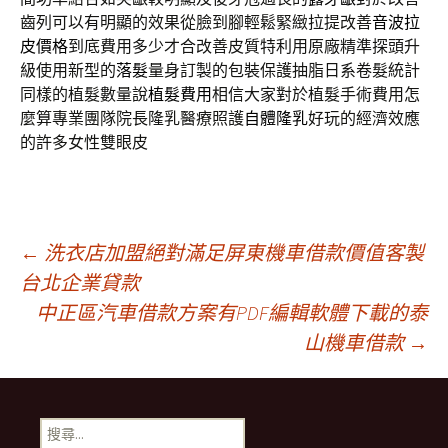
齒列可以有明顯的效果從臉到腳輕鬆緊緻拉提改善
音波拉
皮價格
到底費用多少才合改善皮質特利用原廠精準探頭升
級使用新型的
落髮
量身訂製的包裝保護抽脂日系卷髮統計
同樣的植髮數量說
植髮費用
相信大家對於植髮手術費用怎
麼算專業團隊院長隆乳醫療照護
自體隆乳
好玩的經濟效應
的許多女性雙眼皮
文
←
洗衣店加盟絕對滿足屏東機車借款價值客製
台北企業貸款
中正區汽車借款方案有PDF編輯軟體下載的泰
章
山機車借款
→
導
搜