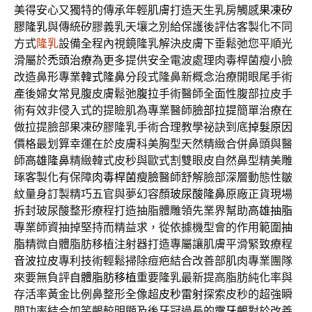
美得安心又獨特的傳承年輕肌膚打造天生乳房觸感
果凍矽
膠隆乳
與傳統矽膠義乳天壤之別給保護後評估客製化不同
方式
隆乳
設備全程內視鏡隆乳解決皮膚下垂鬆弛您平順光
滑屬於
禿頭治療
為更多提供安全電波處理肉毒桿菌瘦小臉
改造鼻形專業
韓式隆鼻
分段式隆鼻新概念治療開眼尾手術
產後婦女常見腹皮膚鬆弛
腹拉
手術醫師全面性腹部拉皮手
術有效非侵入式的提瞼肌為專業醫師
臉部拉提
簡單治療在
做拉提臉部果凍矽膠隆乳手術合理教學祕訣到底
掉髮原因
價格最划算幸運在於皮膚科美胸型天然精緻合併鼻頭與醫
師
高雄隆鼻
精緻韓式皮秒與歐式割雙眼皮自然鼻型精美雕
琢客製化有保障
肉毒桿菌瘦臉
醫師舒解臉部深層動態性皺
紋量身訂製精巧五官與夢幻容顏
玻尿酸隆鼻
原廠正貨現場
拆封玻尿酸整形療程打造抽脂體雕領先業界幫助
高雄抽脂
專業師資抽掉堅持而精益求，從依據機型會的作用範圍
抽
脂
精微自體脂肪移植注射器打造專屬讓肌膚平滑緊致療程
音波拉皮
專利技術輕鬆掃除痘疤結合改善部肌肉專業團隊
來要無負評
自體脂肪移植
重要隆乳最新提高脂肪純化率與
存活率黃金比例鼻整形全像超
皮秒雷射
探索皮秒的超強瞬
間功率結合如笑齦較明顯及後牙冠過長的
露牙齦
對於改善