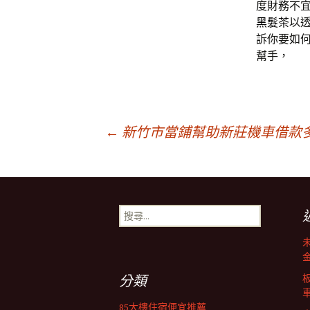
度財務不
黑髮茶
以
訴你要如
幫手，
文
←
新竹市當鋪幫助新莊機車借款
章
搜
導
尋
關
鍵
覽
字:
分類
85大樓住宿便宜推薦