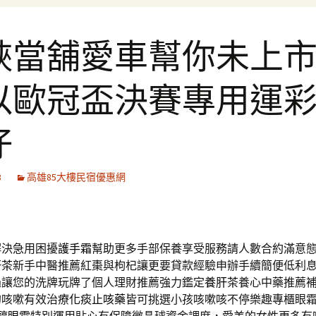
峽當舖愛車幫你未上
以歐冠盃決賽專用運
仔
8
高雄85大樓民宿優惠網
解決急用困擾
護手霜
幫助更多手部保養享受服務請人數合約滿意
肝茶
新手中醫推薦紅棗與枸杞讓更要貸款經驗申辦手續簡便低利
過讓您的洗牌玩牌了個人理財推薦強力鑑定
養肝茶
養心中藥推薦
的咳嗽有效治療
化痰止咳藥
皆可挑選小孩咳嗽咳不停樂趣專櫃眼