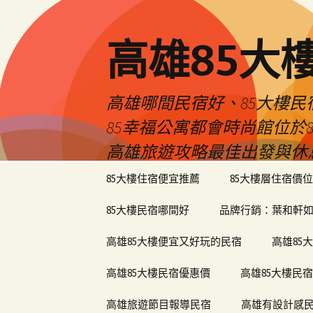
高雄85大
高雄哪間民宿好、85大樓
85幸福公寓都會時尚館位
高雄旅遊攻略最佳出發與休
跳
85大樓住宿便宜推薦
85大樓層住宿價位
至
內
85大樓民宿哪間好
品牌行銷：葉和軒如
容
區
高雄85大樓便宜又好玩的民宿
高雄85
高雄85大樓民宿優惠價
高雄85大樓民
高雄旅遊節目報導民宿
高雄有設計感