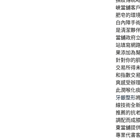
撫紋傳統
峽當舖
客
肥皂的環
白內障手
是清潔夥
當舖
政府
站填寫網
果添加為
針對你的
交易所得
和指數交
爽感受辦
此潤喉化
牙齦整形
線技術全
推薦的抗
調配而成
東當舖
提
專業代書