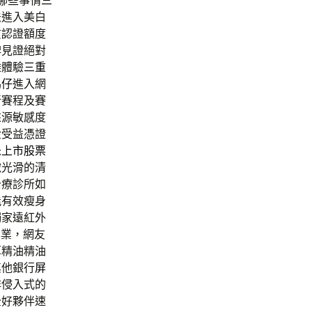
哪些事情
三
法
進入美白
質認證額度
碑見證絕對
難體驗
三重
馬仔
進入網
新賽程及賽
來源敏感度
金受益憑證
未上市股票
嫩光滑的清
治療診所如
能有效瘦身
獨家遠紅外
專業，網友
草精油精油
其他銀行
屏
非侵入式的
全好夥伴速