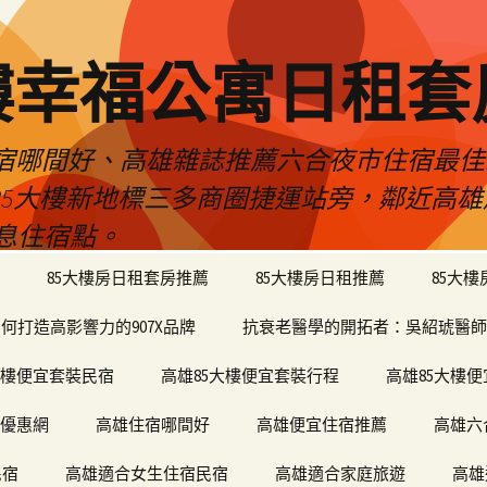
樓幸福公寓日租套
民宿哪間好、高雄雜誌推薦六合夜市住宿最
於85大樓新地標三多商圈捷運站旁，鄰近高
息住宿點。
85大樓房日租套房推薦
85大樓房日租推薦
85大
何打造高影響力的907X品牌
抗衰老醫學的開拓者：吳紹琥醫師
大樓便宜套裝民宿
高雄85大樓便宜套裝行程
高雄85大樓
宿優惠網
高雄住宿哪間好
高雄便宜住宿推薦
高雄六
民宿
高雄適合女生住宿民宿
高雄適合家庭旅遊
高雄