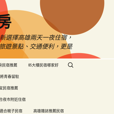
房
佳新選擇高雄兩天一夜住宿，
雄旅遊景點、交通便利，更是
搜
樓房民宿推薦
85大樓民宿哪家好
尋
關
將青春留駐
鍵
字:
便宜民宿推薦
合夜市附近住宿
適合親子民宿
高雄雜誌推薦民宿