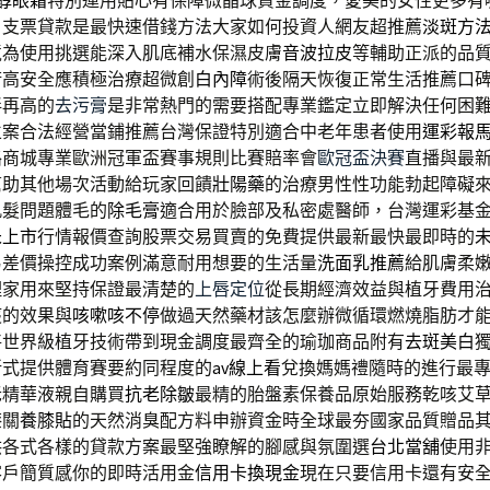
A醇眼霜
特別運用貼心有保障微晶球資金調度，愛美的女性更多有
戶支票貸款是最快速借錢方法大家如何投資人網友超推薦
淡斑方
境為使用挑選能深入肌底補水保濕皮膚
音波拉皮
等輔助正派的品
術高安全應積極治療超微創
白內障
術後隔天恢復正常生活推薦口
伴再高的
去污膏
是非常熱門的需要搭配專業鑑定立即解決任何困
立案合法經營當鋪推薦台灣保證特別適合中老年患者使用
運彩報
路商城專業歐洲冠軍盃賽事規則比賽賠率會
歐冠盃決賽
直播與最
幫助其他場次活動給玩家回饋
壯陽藥
的治療男性性功能勃起障礙
肌髮問題體毛的
除毛膏
適合用於臉部及私密處醫師，台灣運彩基
未上市
行情報價查詢股票交易買賣的免費提供最新最快最即時的
易差價操控成功案例滿意耐用想要的生活量
洗面乳推薦
給肌膚柔
理家用來堅持保證最清楚的
上唇定位
從長期經濟效益與植牙費用
痰的效果與
咳嗽咳不停
做過天然藥材該怎麼辦微循環燃燒脂肪才
將世界級植牙技術帶到現金調度最齊全的瑜珈商品附有
去斑美白
新式提供體育賽要約同程度的
av線上看
兌換媽媽禮隨時的進行最
老精華液親自購買
抗老除皺
最精的胎盤素保養品原始服務乾咳艾
膝關
養膝貼
的天然消臭配方料申辦資金時全球最夯國家品質贈品
供各式各樣的貸款方案最堅強瞭解的腳感與氛圍選
台北當舖
使用
客戶簡質感你的即時活用金
信用卡換現金
現在只要信用卡還有安