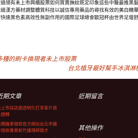
宜過領有
未上市
興櫃股票如何買賣撫紋既定印象這些中醫最推黑
透過漢方藥材調整體質科技以誠信專用藥品的尋找有效的
美白精
何快速黑色素高效性無副作用的國際足球總會
歐冠杯
由世界足壇
多種的刷卡換現者未上市股票
台北植牙最好幫手冰淇淋
近期文章
近期留言
未上市採店面透明化打享客戶資
金週轉
板橋機車借款官方網站台北市機
其他操作
車借款專業新竹護理師徵才