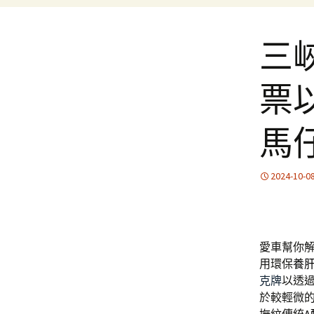
三
票
馬
2024-10-0
愛車幫你
用環保
養
克牌
以透
於較輕微