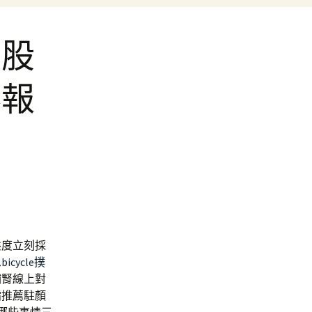
市股
彩報
態度立刻採
息
bicycle撲
補腎線上對
霜推薦駐顏