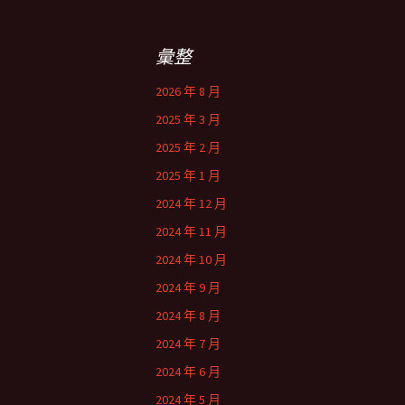
列
彙整
2026 年 8 月
2025 年 3 月
2025 年 2 月
2025 年 1 月
2024 年 12 月
2024 年 11 月
2024 年 10 月
2024 年 9 月
2024 年 8 月
2024 年 7 月
2024 年 6 月
2024 年 5 月