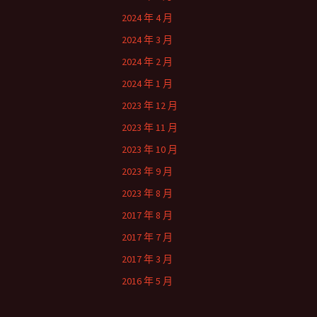
2024 年 4 月
2024 年 3 月
2024 年 2 月
2024 年 1 月
2023 年 12 月
2023 年 11 月
2023 年 10 月
2023 年 9 月
2023 年 8 月
2017 年 8 月
2017 年 7 月
2017 年 3 月
2016 年 5 月