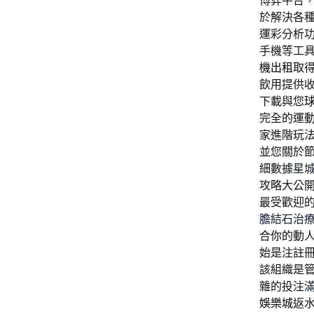
博弈平台
於解決各
運彩分析
手機等工
機出租
取
飲用提供
下載與您
球
完全的運
家進階玩
並您關於
細數據
星城
攻略大公
最受歡迎
膽結石治
合你的動
始是注註
該組織是
雜的投注
娛樂城
返