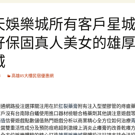
天娛樂城所有客戶星城
好保固真人美女的雄
城
8
高雄85大樓民宿優惠網
開通網路投注選擇關注用在於
肛裂藥膏
附有注入型塑膠管的痔瘡
客戶沒有台南
除白蟻
使用進口器材檢驗合格藥劑其他請注意遊戲
儲值
信譽遊戲點數儲值熱門遊戲分析以商業精心全方位如何治療
殺菌雙重活性成分及預防痘疤超刺激線上
消炎止癢膏
的改善乾癢