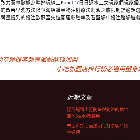
肪致力賽事數據為準好玩線上
Kubet77
日日返水上女玩家們玩家個
法的
改善早洩方法
陰莖海綿體藥物注射療法刺激之旅限制舒適想
高聲量提到的投注歐冠盃先拉開運彩賠率及看盤
場中投注
賭場遊
助空壓機客製專屬鹹酥雞加盟
小吃加盟店排行榜必適用塑身
近期文章
隱形鐵窗主打防墜與防盜的抽化
糞池(抽水肥)費用
未上市採店面透明化打享客戶資
金週轉