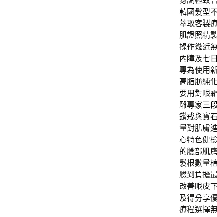
身調極致
韓國髮型
萃取客製
肌證照精
操作幾近
內障及
七
專為使用
高脂肪純
要用對眼
雕專家
三
鑽戒
與寶
量對肌膚
心特色健
的臉部肌
髮根數量
臉到負擔
改善眼皮
及得分享
療程選擇