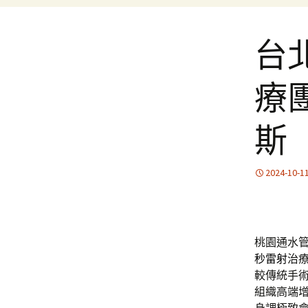
台
療
斯
2024-10-1
桃園通水管專
秒雷射
治
較傳統手
組織高端