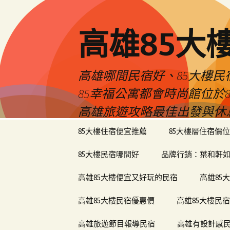
高雄85大
高雄哪間民宿好、85大樓
85幸福公寓都會時尚館位
高雄旅遊攻略最佳出發與休
跳
85大樓住宿便宜推薦
85大樓層住宿價位
至
內
85大樓民宿哪間好
品牌行銷：葉和軒如
容
區
高雄85大樓便宜又好玩的民宿
高雄85
高雄85大樓民宿優惠價
高雄85大樓民
高雄旅遊節目報導民宿
高雄有設計感