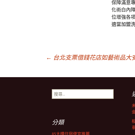
保障滿意
化術白內
位增強各
適當
加盟
文
←
台北支票借錢花店如藝術品大
章
搜
導
尋
關
鍵
覽
字:
分類
85大樓住宿便宜推薦