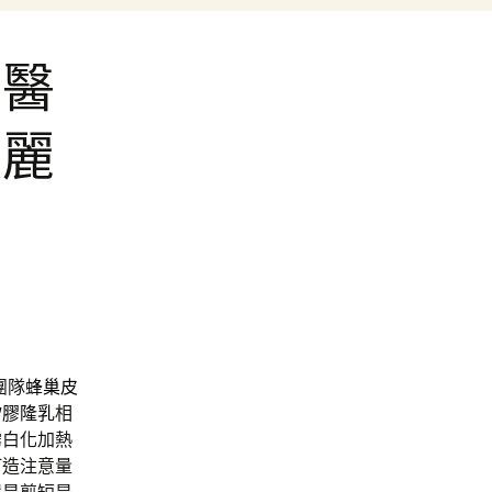
髮醫
艾麗
團隊
蜂巢皮
矽膠隆乳
相
霧白化加熱
打造注意量