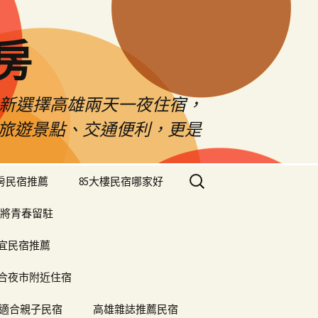
房
佳新選擇高雄兩天一夜住宿，
雄旅遊景點、交通便利，更是
搜
樓房民宿推薦
85大樓民宿哪家好
尋
關
將青春留駐
鍵
字:
便宜民宿推薦
合夜市附近住宿
適合親子民宿
高雄雜誌推薦民宿