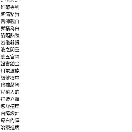
還是剪短是
紫錐菊
專利
然飽滿緊實
受醫師親自
糊就稱為白
鋁箔隔熱毯
精密儀器提
底液之間重
保養五官精
際證書
鉑金
利用電波能
高級健檢中
心修補鬆垮
療程植入的
墊
打造立體
狀態舒適度
白內障設計
治療
白內障
提
治療進度