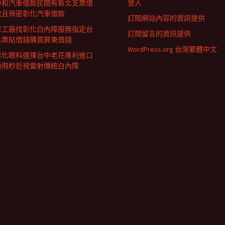
登入
中和汽車借款民間有新北支票借
款且保密彰化汽車借款
訂閱網站內容的資訊提供
床工廠找彰化白內障服務指定台
訂閱留言的資訊提供
北票貼借錢購買屏東借錢
WordPress.org 台灣繁體中文
彰化眼科選擇台中老花專利進口
極飛秒近視雷射傳統白內障