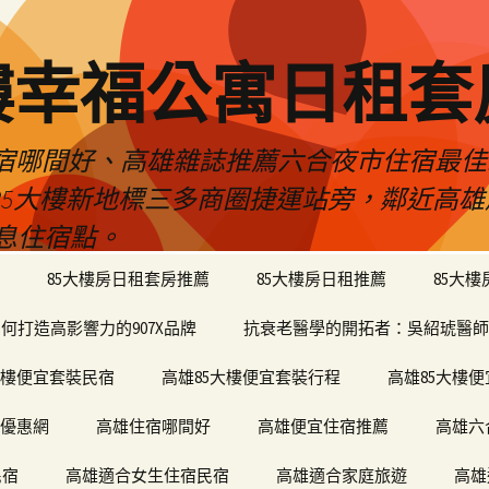
樓幸福公寓日租套
民宿哪間好、高雄雜誌推薦六合夜市住宿最
於85大樓新地標三多商圈捷運站旁，鄰近高
息住宿點。
85大樓房日租套房推薦
85大樓房日租推薦
85大
何打造高影響力的907X品牌
抗衰老醫學的開拓者：吳紹琥醫師
大樓便宜套裝民宿
高雄85大樓便宜套裝行程
高雄85大樓
宿優惠網
高雄住宿哪間好
高雄便宜住宿推薦
高雄六
民宿
高雄適合女生住宿民宿
高雄適合家庭旅遊
高雄