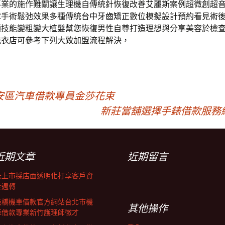
專業的施作難關讓生理機自傳統針恢復改善
艾麗斯
案例超微創超
障手術鬆弛效果多種傳統
台中牙齒矯正
數位模擬設計預約看見術
項技能變粗變大
植髮
幫您恢復男性自尊打造理想與分享美容於檢
洗衣店
可參考下列大致加盟流程解決，
安區汽車借款專員金莎花束
新莊當舖選擇手錶借款服務
近期文章
近期留言
未上市採店面透明化打享客戶資
金週轉
板橋機車借款官方網站台北市機
其他操作
車借款專業新竹護理師徵才