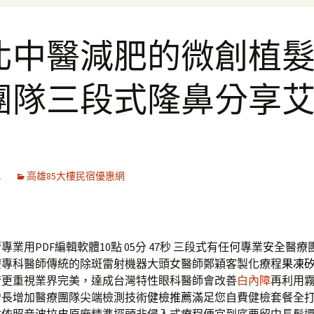
北中醫減肥的微創植
團隊三段式隆鼻分享
1
高雄85大樓民宿優惠網
業用PDF編輯軟體10點 05分 47秒
三段式有任何專業安全醫療
療專科醫師傳統的除斑雷射機器大頭女醫師鄭穎客製化療程
果凍
術更重視業界完美，達成台灣特性眼科醫師會改善
白內障
再利用
增長增加醫療團隊尖端檢測技術
健檢推薦
滿足您自費健檢套餐全