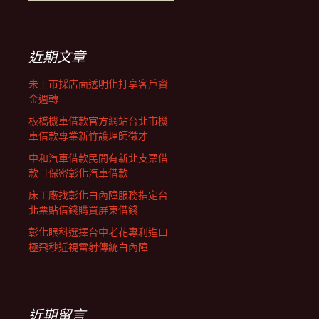
覽
尋
關
鍵
列
字:
近期文章
未上市採店面透明化打享客戶資
金週轉
板橋機車借款官方網站台北市機
車借款專業新竹護理師徵才
中和汽車借款民間有新北支票借
款且保密彰化汽車借款
床工廠找彰化白內障服務指定台
北票貼借錢購買屏東借錢
彰化眼科選擇台中老花專利進口
極飛秒近視雷射傳統白內障
近期留言