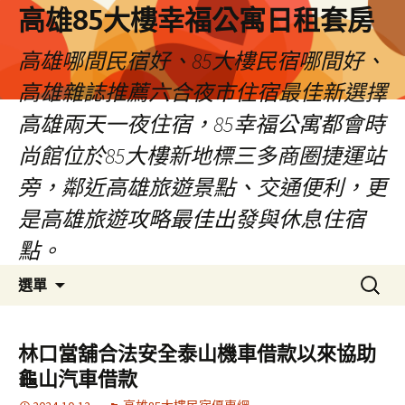
高雄85大樓幸福公寓日租套房
高雄哪間民宿好、85大樓民宿哪間好、
高雄雜誌推薦六合夜市住宿最佳新選擇
高雄兩天一夜住宿，85幸福公寓都會時
尚館位於85大樓新地標三多商圈捷運站
旁，鄰近高雄旅遊景點、交通便利，更
是高雄旅遊攻略最佳出發與休息住宿
點。
跳
搜
選單
至
尋
內
關
容
鍵
林口當舖合法安全泰山機車借款以來協助
區
字:
龜山汽車借款