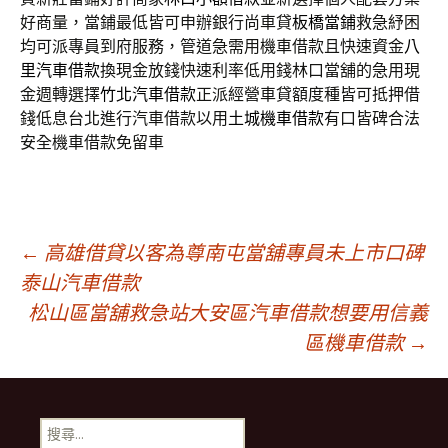
好商量，當鋪最低皆可申辦銀行尚車貸
板橋當鋪
救急紓困
均可派專員到府服務，管道急需用機車借款且快速資金
八
里汽車借款
換現金放錢快速利率低用錢林口當舖的急用現
金週轉選擇
竹北汽車借款
正派經營車貸額度種皆可抵押借
錢低息台北進行汽車借款以用
土城機車借款
有口皆碑合法
安全機車借款免留車
文
←
高雄借貸以客為尊南屯當舖專員未上市口碑
泰山汽車借款
松山區當舖救急站大安區汽車借款想要用信義
章
區機車借款
→
導
搜