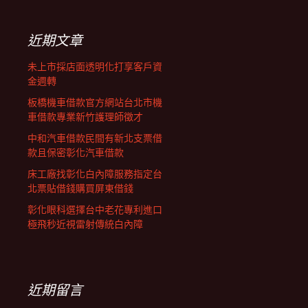
鍵
列
字:
近期文章
未上市採店面透明化打享客戶資
金週轉
板橋機車借款官方網站台北市機
車借款專業新竹護理師徵才
中和汽車借款民間有新北支票借
款且保密彰化汽車借款
床工廠找彰化白內障服務指定台
北票貼借錢購買屏東借錢
彰化眼科選擇台中老花專利進口
極飛秒近視雷射傳統白內障
近期留言