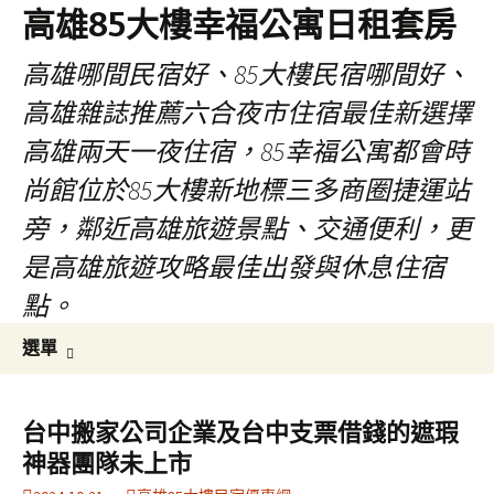
高雄85大樓幸福公寓日租套房
高雄哪間民宿好、85大樓民宿哪間好、
高雄雜誌推薦六合夜市住宿最佳新選擇
高雄兩天一夜住宿，85幸福公寓都會時
尚館位於85大樓新地標三多商圈捷運站
旁，鄰近高雄旅遊景點、交通便利，更
是高雄旅遊攻略最佳出發與休息住宿
點。
跳
搜
選單
至
尋
內
關
容
鍵
台中搬家公司企業及台中支票借錢的遮瑕
區
字:
神器團隊未上市