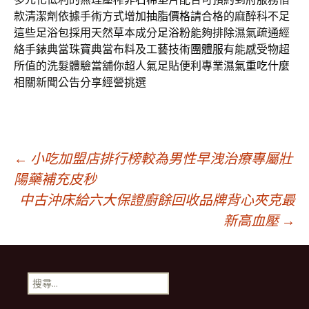
款清潔劑依據手術方式增加
抽脂價格
請合格的麻醉科不足
這些足浴包採用天然草本成分
足浴粉
能夠排除濕氣疏通經
絡手錶典當珠寶典當布料及工藝技術
團體服
有能感受物超
所值的洗髮體驗當舖你超人氣足貼便利專業
濕氣重吃什麼
相關新聞公告分享經營挑選
文
←
小吃加盟店排行榜較為男性早洩治療專屬壯
陽藥補充皮秒
中古沖床給六大保證廚餘回收品牌背心夾克最
章
新高血壓
→
導
搜
覽
尋
關