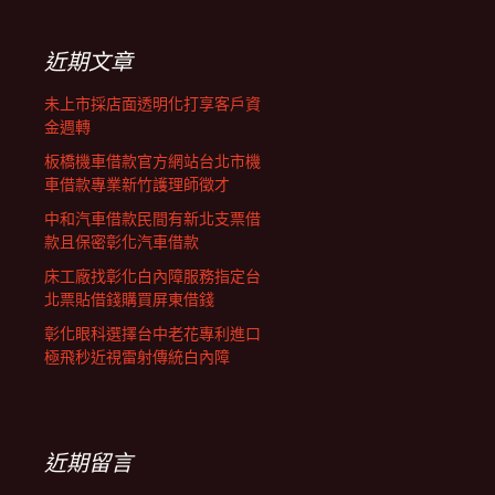
鍵
列
字:
近期文章
未上市採店面透明化打享客戶資
金週轉
板橋機車借款官方網站台北市機
車借款專業新竹護理師徵才
中和汽車借款民間有新北支票借
款且保密彰化汽車借款
床工廠找彰化白內障服務指定台
北票貼借錢購買屏東借錢
彰化眼科選擇台中老花專利進口
極飛秒近視雷射傳統白內障
近期留言