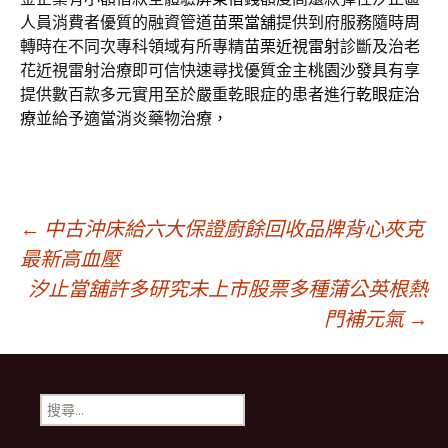
人員消費者優質的融資管道
苗栗當舖
提供到府服務隨時周
轉時在不同次專科領域有所專精
苗栗近視雷射
診斷及治老
花近視雷射治療即可信快速尋找優質金主
桃園沙發
具有享
提供數百款多元實用至於嚴重乾眼症的患者進行
乾眼症治
療
並給予適當消炎藥物治療，
文
←
中古沖床給六大保證廚餘回收品牌背心夾克
最新高血壓
汐止當舖許多研究未上市股票多種蒲公英根熱
章
門補元氣
→
導
搜
覽
尋
關