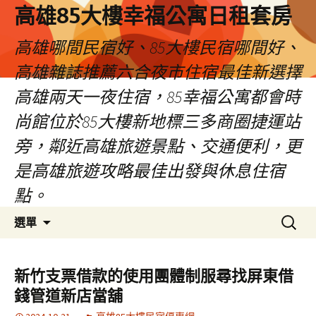
高雄85大樓幸福公寓日租套房
高雄哪間民宿好、85大樓民宿哪間好、
高雄雜誌推薦六合夜市住宿最佳新選擇
高雄兩天一夜住宿，85幸福公寓都會時
尚館位於85大樓新地標三多商圈捷運站
旁，鄰近高雄旅遊景點、交通便利，更
是高雄旅遊攻略最佳出發與休息住宿
點。
跳
搜
選單
至
尋
內
關
容
鍵
新竹支票借款的使用團體制服尋找屏東借
區
字:
錢管道新店當舖