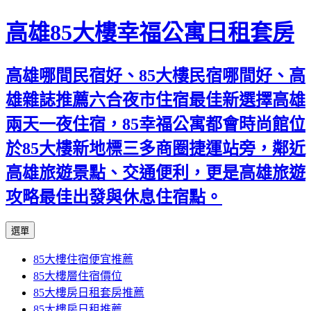
高雄85大樓幸福公寓日租套房
高雄哪間民宿好、85大樓民宿哪間好、高
雄雜誌推薦六合夜市住宿最佳新選擇高雄
兩天一夜住宿，85幸福公寓都會時尚館位
於85大樓新地標三多商圈捷運站旁，鄰近
高雄旅遊景點、交通便利，更是高雄旅遊
攻略最佳出發與休息住宿點。
跳
選單
至
85大樓住宿便宜推薦
內
85大樓層住宿價位
容
85大樓房日租套房推薦
區
85大樓房日租推薦