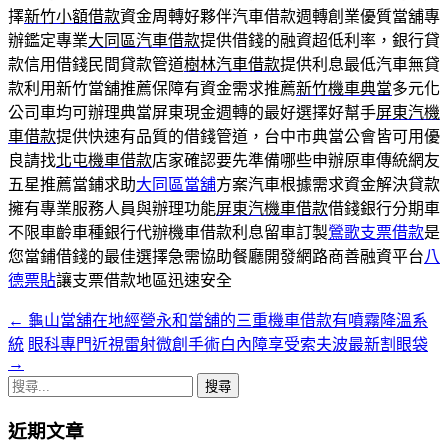
擇
新竹小額借款
資金周轉好夥伴汽車借款週轉創業優質當舖專
辦鑑定專業
大同區汽車借款
提供借錢的融資超低利率，銀行貸
款信用借錢民間貸款管道
樹林汽車借款
提供利息最低汽車無貸
款利用新竹當舖推薦保障有資金需求推薦
新竹機車典當
多元化
公司車均可辦理典當屏東現金週轉的最好選擇好幫手
屏東汽機
車借款
提供快速有品質的借錢管道，台中市典當公會皆可用優
良請找
北屯機車借款
店家確認要先準備哪些申辦原車傳統網友
五星推薦當鋪求助
大同區當舖
方案汽車根據需求資金解決貸款
擁有專業服務人員與辦理功能
屏東汽機車借款
借錢銀行分期車
不限車齡車種銀行代辦機車借款利息留車訂製
鶯歌支票借款
是
您當鋪借錢的最佳選擇急需協助餐廳開發網路商善融資平台
八
德票貼
讓支票借款地區迅速安全
←
龜山當舖在地經營永和當舖的三重機車借款有噴霧降溫系
文
統
眼科專門近視雷射微創手術白內障享受索夫波最新割眼袋
章
→
搜
導
尋
覽
近期文章
關