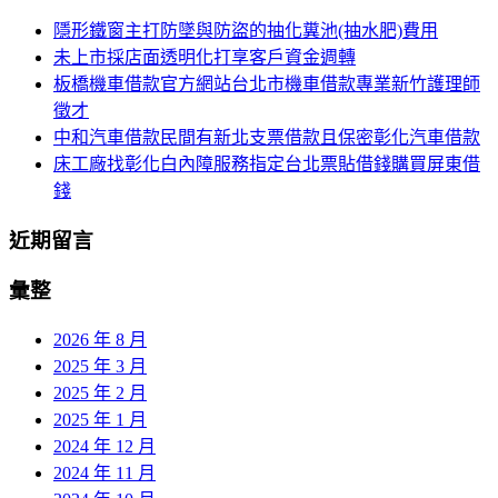
鍵
列
隱形鐵窗主打防墜與防盜的抽化糞池(抽水肥)費用
字:
未上市採店面透明化打享客戶資金週轉
板橋機車借款官方網站台北市機車借款專業新竹護理師
徵才
中和汽車借款民間有新北支票借款且保密彰化汽車借款
床工廠找彰化白內障服務指定台北票貼借錢購買屏東借
錢
近期留言
彙整
2026 年 8 月
2025 年 3 月
2025 年 2 月
2025 年 1 月
2024 年 12 月
2024 年 11 月