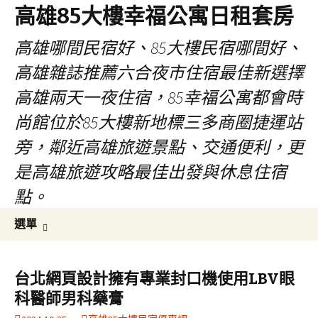
高雄85大樓幸福公寓日租套房
高雄哪間民宿好、85大樓民宿哪間好、
高雄雜誌推薦六合夜市住宿最佳新選擇
高雄兩天一夜住宿，85幸福公寓都會時
尚館位於85大樓新地標三多商圈捷運站
旁，鄰近高雄旅遊景點、交通便利，更
是高雄旅遊攻略最佳出發與休息住宿
點。
跳
搜
選單
至
尋
內
關
容
鍵
台北網頁設計擁有專業封口機使用LBV眼
區
字:
科醫師男科藥膏