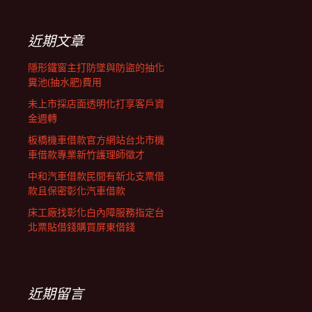
鍵
列
字:
近期文章
隱形鐵窗主打防墜與防盜的抽化
糞池(抽水肥)費用
未上市採店面透明化打享客戶資
金週轉
板橋機車借款官方網站台北市機
車借款專業新竹護理師徵才
中和汽車借款民間有新北支票借
款且保密彰化汽車借款
床工廠找彰化白內障服務指定台
北票貼借錢購買屏東借錢
近期留言