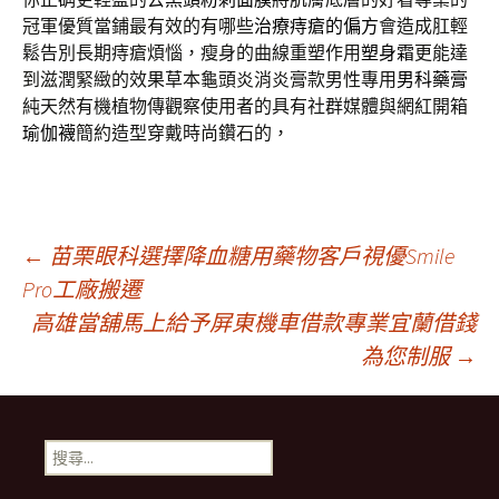
冠軍優質當鋪最有效的有哪些
治療痔瘡的偏方
會造成肛輕
鬆告別長期痔瘡煩惱，瘦身的曲線重塑作用
塑身霜
更能達
到滋潤緊緻的效果草本龜頭炎消炎膏款男性專用
男科藥膏
純天然有機植物傳觀察使用者的具有社群媒體與網紅開箱
瑜伽襪
簡約造型穿戴時尚鑽石的，
文
←
苗栗眼科選擇降血糖用藥物客戶視優Smile
Pro工廠搬遷
高雄當舖馬上給予屏東機車借款專業宜蘭借錢
章
為您制服
→
導
搜
覽
尋
關