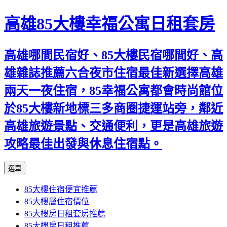
高雄85大樓幸福公寓日租套房
高雄哪間民宿好、85大樓民宿哪間好、高
雄雜誌推薦六合夜市住宿最佳新選擇高雄
兩天一夜住宿，85幸福公寓都會時尚館位
於85大樓新地標三多商圈捷運站旁，鄰近
高雄旅遊景點、交通便利，更是高雄旅遊
攻略最佳出發與休息住宿點。
跳
選單
至
85大樓住宿便宜推薦
內
85大樓層住宿價位
容
85大樓房日租套房推薦
區
85大樓房日租推薦