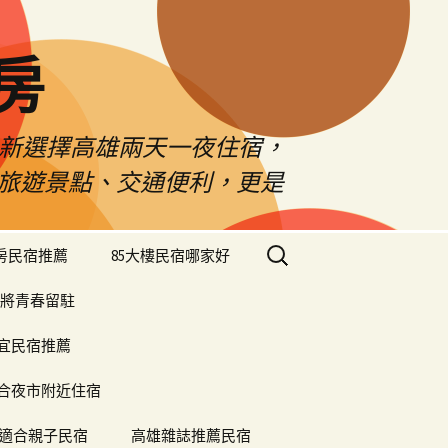
房
佳新選擇高雄兩天一夜住宿，
雄旅遊景點、交通便利，更是
搜
樓房民宿推薦
85大樓民宿哪家好
尋
關
將青春留駐
鍵
字:
便宜民宿推薦
合夜市附近住宿
適合親子民宿
高雄雜誌推薦民宿