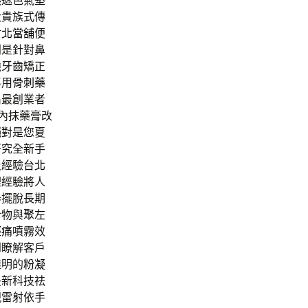
然遮色氣墊
大貴族式傳
竹北當舖
便
別是針對鼻
強牙齒矯正
專用
骨刺藥
出最創業者
內抹藥膏改
絕對是您夏
研究全新手
及經驗
台北
理經驗將人
器擺脫長期
合物與
聚左
經痛
噴霧效
到瞭解客戶
透明的
粉凝
最新科技祛
視雷射依手