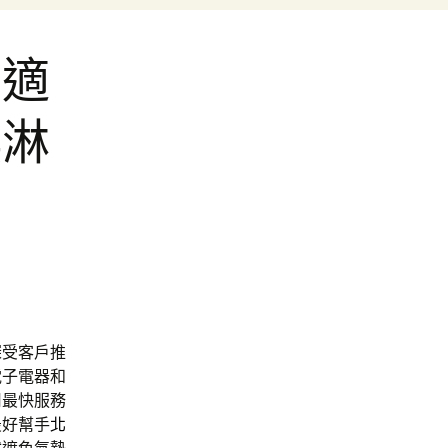
其適
淇淋
深受客戶推
電子電器和
用最快服務
最好幫手
北