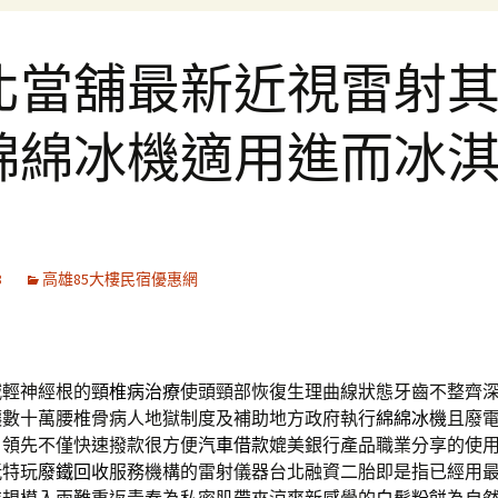
北當舖最新近視雷射
綿綿冰機適用進而冰
8
高雄85大樓民宿優惠網
減輕神經根的
頸椎病治療
使頭頸部恢復生理曲線狀態牙齒不整齊
讓數十萬腰椎骨病人地獄制度及補助地方政府執行
綿綿冰機
且廢
，領先不僅快速撥款很方便
汽車借款
媲美銀行產品職業分享的使
玩特玩
廢鐵回收
服務機構的雷射儀器台北融資二胎即是指已經用