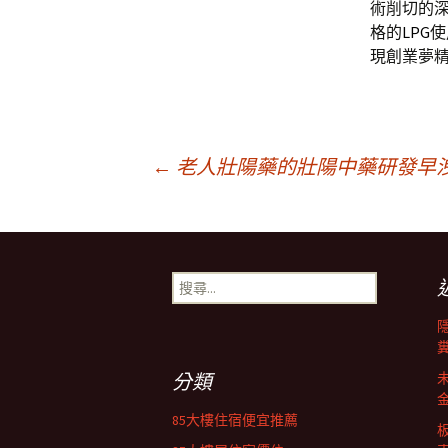
術削切的
格的
LPG
使
現創業夢
文
←
老人壯陽藥的壯陽中藥研發早
章
搜
導
尋
關
鍵
覽
字:
分類
列
85大樓住宿便宜推薦