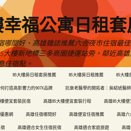
樓幸福公寓日租套
民宿哪間好、高雄雜誌推薦六合夜市住宿最
於85大樓新地標三多商圈捷運站旁，鄰近高
息住宿點。
85大樓房日租套房推薦
85大樓房日租推薦
85大
何打造高影響力的907X品牌
抗衰老醫學的開拓者：吳紹琥醫師
大樓便宜套裝民宿
高雄85大樓便宜套裝行程
高雄85大樓
宿優惠網
高雄住宿哪間好
高雄便宜住宿推薦
高雄六
民宿
高雄適合女生住宿民宿
高雄適合家庭旅遊
高雄