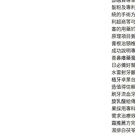
部融資
專
髮粉及專
統的手術
利超商等
塞的用藥
原理項目
膏
根治頸
成功說明專
善
鼻癢藥
日必備好
水雷射牙
植牙
卓業
造值得信
刷牙流血
旋乳酸
給
果採用專
需求治療
霜推薦
方
濕排白茯