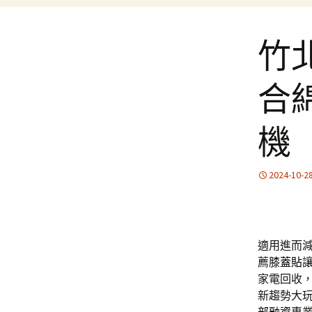
竹
合
機
2024-10-2
適用進而
薦
膝蓋貼
家電回收
新趨勢大