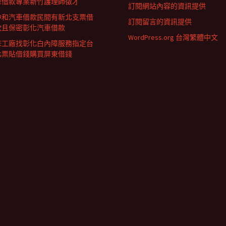
車借款專業新竹護理師徵才
訂閱網站內容的資訊提供
中和汽車借款民間有新北支票借
訂閱留言的資訊提供
款且保密彰化汽車借款
WordPress.org 台灣繁體中文
床工廠找彰化白內障服務指定台
北票貼借錢購買屏東借錢