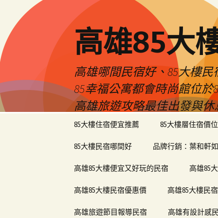
高雄85大
高雄哪間民宿好、85大樓
85幸福公寓都會時尚館位
高雄旅遊攻略最佳出發與休
跳
85大樓住宿便宜推薦
85大樓層住宿價位
至
內
85大樓民宿哪間好
品牌行銷：葉和軒如
容
區
高雄85大樓便宜又好玩的民宿
高雄85
高雄85大樓民宿優惠價
高雄85大樓民
高雄旅遊節目報導民宿
高雄有設計感