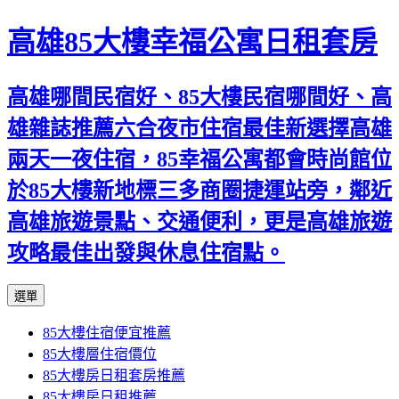
高雄85大樓幸福公寓日租套房
高雄哪間民宿好、85大樓民宿哪間好、高
雄雜誌推薦六合夜市住宿最佳新選擇高雄
兩天一夜住宿，85幸福公寓都會時尚館位
於85大樓新地標三多商圈捷運站旁，鄰近
高雄旅遊景點、交通便利，更是高雄旅遊
攻略最佳出發與休息住宿點。
跳
選單
至
85大樓住宿便宜推薦
內
85大樓層住宿價位
容
85大樓房日租套房推薦
區
85大樓房日租推薦