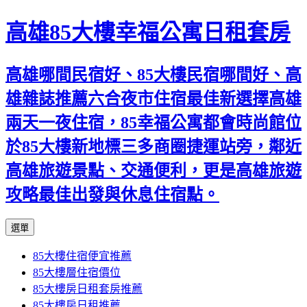
高雄85大樓幸福公寓日租套房
高雄哪間民宿好、85大樓民宿哪間好、高
雄雜誌推薦六合夜市住宿最佳新選擇高雄
兩天一夜住宿，85幸福公寓都會時尚館位
於85大樓新地標三多商圈捷運站旁，鄰近
高雄旅遊景點、交通便利，更是高雄旅遊
攻略最佳出發與休息住宿點。
跳
選單
至
85大樓住宿便宜推薦
內
85大樓層住宿價位
容
85大樓房日租套房推薦
區
85大樓房日租推薦