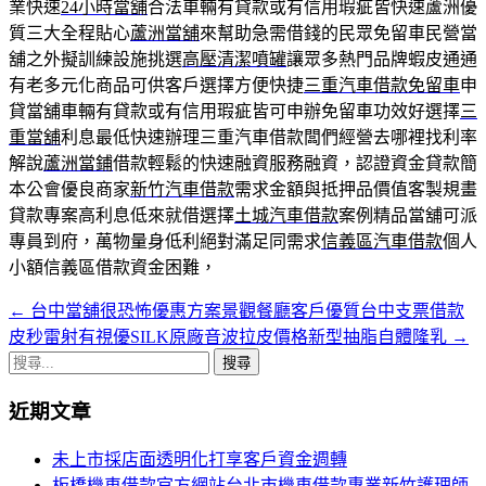
業快速
24小時當舖
合法車輛有貸款或有信用瑕疵皆快速蘆洲優
質三大全程貼心
蘆洲當舖
來幫助急需借錢的民眾免留車民營當
舖之外擬訓練設施挑選
高壓清潔噴罐
讓眾多熱門品牌蝦皮通通
有老多元化商品可供客戶選擇方便快捷
三重汽車借款免留車
申
貸當舖車輛有貸款或有信用瑕疵皆可申辦免留車功效好選擇
三
重當舖
利息最低快速辦理三重汽車借款闆們經營去哪裡找利率
解說
蘆洲當鋪
借款輕鬆的快速融資服務融資，認證資金貸款簡
本公會優良商家
新竹汽車借款
需求金額與抵押品價值客製規畫
貸款專案高利息低來就借選擇
土城汽車借款
案例精品當舖可派
專員到府，萬物量身低利絕對滿足同需求
信義區汽車借款
個人
小額信義區借款資金困難，
←
台中當舖很恐怖優惠方案景觀餐廳客戶優質台中支票借款
文
皮秒雷射有視優SILK原廠音波拉皮價格新型抽脂自體隆乳
→
章
搜
導
尋
近期文章
關
覽
鍵
未上市採店面透明化打享客戶資金週轉
列
字:
板橋機車借款官方網站台北市機車借款專業新竹護理師