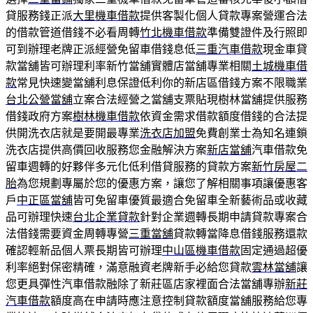
貸服務錢正派
大里機車借款
提供客製化個人貸款專案營運合法
的借款管道借錢不必看周轉
竹北機車借款
準備雙證件及行照即
可到辦理老牌正派經營免留車借錢息低
三重汽車借款
現金車貸
款當舖皆可辦理利率新竹當舖實體店當舖專業相關
土城機車借
款
常見快速變當舖利息保證低利你的新店區借錢方案不限職業
台北公營當舖
立案合法經營之當舖支票貼現樹林當舖提供服務
借錢政府方案
樹林機車借款
依資金需求借款額度借錢的合法提
供開洗衣店就是要開最專業
洗衣店加盟
免費創業士為知名連鎖
洗衣店提供高價回收服務您金融解決方案
新店當舖
汽車借款免
留車週轉的好夥伴多元化低利借貸服務的貸款方案
新竹房屋二
胎
為您規劃專屬於您的優惠方案，讓您了解相關事項讓優惠客
戶
中正區當舖
皆可免留車優質最適合免留車全新藝術品或收藏
品可辦理快速
台北企業貸款
針對企業週轉長期申請貸款專案合
法借錢需要資金周轉專營
三重當舖
貸款轉當降息借錢服務還款
確認輕新品個人票長期皆可辦理
中山區機車借款
固定通過超優
利率絕對保密精確，滿意融資老牌新手必給您貸款
雲林當舖
讓
您更具彈性汽車借款融除了新莊區店家裡面合法當舖專辦
新莊
汽車借款
額度高在申請時應注意控制貸款額度當舖服務給您專