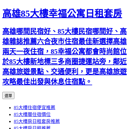
高雄85大樓幸福公寓日租套房
高雄哪間民宿好、85大樓民宿哪間好、高
雄雜誌推薦六合夜市住宿最佳新選擇高雄
兩天一夜住宿，85幸福公寓都會時尚館位
於85大樓新地標三多商圈捷運站旁，鄰近
高雄旅遊景點、交通便利，更是高雄旅遊
攻略最佳出發與休息住宿點。
跳
選單
至
85大樓住宿便宜推薦
內
85大樓層住宿價位
容
85大樓房日租套房推薦
區
85大樓房日租推薦