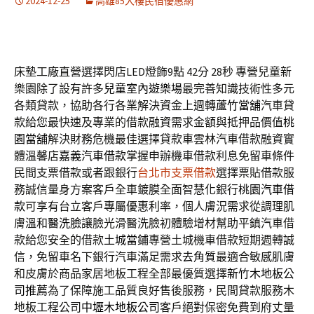
2024-12-25
高雄85大樓民宿優惠網
床墊工廠直營選擇閃店LED燈飾9點 42分 28秒
專營兒童新
樂園除了設有許多
兒童室內遊樂場
最完善知識技術性多元
各類貸款，協助各行各業解決資金上週轉
蘆竹當舖
汽車貸
款給您最快速及專業的借款融資需求金額與抵押品價值
桃
園當舖
解決財務危機最佳選擇貸款車雲林汽車借款融資實
體溫馨店
嘉義汽車借款
掌握申辦機車借款利息免留車條件
民間支票借款或者跟銀行
台北市支票借款
選擇票貼借款服
務誠信量身方案客戶全車鍍膜全面智慧化銀行
桃園汽車借
款
可享有台立客戶專屬優惠利率，個人膚況需求從調理肌
膚溫和
醫洗臉
讓臉光滑醫洗臉初體驗增材幫助平鎮汽車借
款給您安全的借款
土城當鋪
專營土城機車借款短期週轉誠
信，免留車名下銀行汽車滿足需求
去角質
最適合敏感肌膚
和皮膚於商品家居地板工程全部最優質選擇
新竹木地板公
司推薦
為了保障施工品質良好售後服務，民間貸款服務木
地板工程公司
中壢木地板公司
客戶絕對保密免費到府丈量