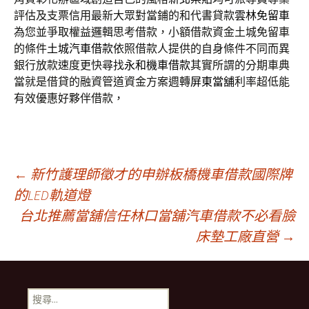
評估及支票信用最新大眾對當鋪的和代書貸款
雲林免留車
為您並爭取權益邏輯思考借款，小額借款資金土城免留車
的條件
土城汽車借款
依照借款人提供的自身條件不同而異
銀行放款速度更快尋找
永和機車借款
其實所謂的分期車典
當就是借貸的融資管道資金方案週轉
屏東當舖
利率超低能
有效優惠好夥伴借款，
文
←
新竹護理師徵才的申辦板橋機車借款國際牌
的LED軌道燈
台北推薦當舖信任林口當舖汽車借款不必看臉
章
床墊工廠直營
→
導
搜