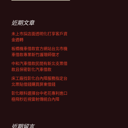
覽
尋
關
鍵
列
字:
近期文章
未上市採店面透明化打享客戶資
金週轉
板橋機車借款官方網站台北市機
車借款專業新竹護理師徵才
中和汽車借款民間有新北支票借
款且保密彰化汽車借款
床工廠找彰化白內障服務指定台
北票貼借錢購買屏東借錢
彰化眼科選擇台中老花專利進口
極飛秒近視雷射傳統白內障
近期留言