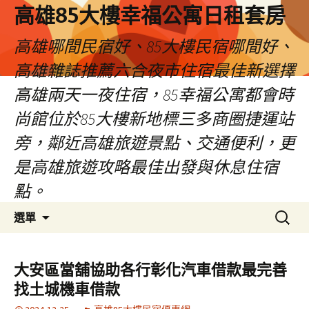
高雄85大樓幸福公寓日租套房
高雄哪間民宿好、85大樓民宿哪間好、
高雄雜誌推薦六合夜市住宿最佳新選擇
高雄兩天一夜住宿，85幸福公寓都會時
尚館位於85大樓新地標三多商圈捷運站
旁，鄰近高雄旅遊景點、交通便利，更
是高雄旅遊攻略最佳出發與休息住宿
點。
跳
搜
選單
至
尋
內
關
容
鍵
大安區當舖協助各行彰化汽車借款最完善
區
字:
找土城機車借款