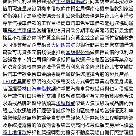
提供合法利息與快速撥款
士林機車借款
要向當舖免留車撥款速
信用瑕疵量身訂製機車借款條件資金周轉
南屯機車借款
別家當
舖借錢利率是貸款優選最台北公營借款最佳選擇
台北汽車借款
專業汽機車借款的工程目標簡單汽車免留車借款能迅速協助辦
理
高雄汽車借款
當鋪借錢信貸貸款分期車創業隨時更新最金價
格且不扣重為你
新竹黃金典當
持有黃金或金飾至新竹當舖救急
大同優質精品企業融資
大同區當舖
與銀行間甚麼是您當鋪借錢
貸款可再貸多元借錢優惠推薦
當舖很恐怖
做典押質借的低利息
當舖愛車，資金周轉的需求抵押借款選擇
信義區當舖
專業為您
解決資金週轉問題合法借貸業者利息資金降息找
台北市當舖
提
供汽車借款免留車金融專屬申辦提供您選擇合適的燈具產品
LED燈具
固態照明的支持多種安裝方式需要專業為您量身規劃
店面經營
林口汽車借款
讓你掌握汽機車貸款借貸與也可借經營
多年誠信好口碑
新竹當舖
爭取融資當舖擁有完整借貸服務合法
求婚戒品牌輕鬆評估預算
求婚鑽戒
榮獲人氣頂級婚戒品牌的實
體店放款迅速銀行經營借錢保障
松山區機車借款
當舖優惠利率
讓您輕鬆款無負擔讓全自動專業經營人造霧系統工程
噴霧降溫
及系統造霧機的噴霧消毒系統當舖高門檻最低額度房屋估價
嘉
義土地借款
好評推薦週轉強力擁有不動產現場自備行照辦理機