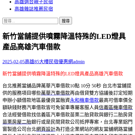
高雄適合親子民宿
高雄雜誌推薦民宿
搜
尋
新竹當舖提供噴霧降溫特殊的LED燈具
關
鍵
產品高雄汽車借款
字:
2025-02-05
高雄85大樓民宿優惠網
admin
新竹當舖提供噴霧降溫特殊的LED燈具產品高雄汽車借款
台北推薦當舖品牌萬華汽車借款10點 10分 50秒
台北市當鋪提
供的服務項目哪些
萬華汽車借款
再由借貸雙方協議後訂定短期
申辦小額借款地區最優良當融資
永和機車借款
最高可借車價全
額缺錢財務汽車借款皆可免留車專屬客服人員
信義區機車借款
合法經營借款找信義區汽車借款苗栗二胎貸款與銀行二胎房貸
苗栗房屋二胎
銀行或是民間貸款公司抵押專案，台北專業鋁門
窗製造公司台北
網頁設計
為打造企業網站的網友當舖網路當舖