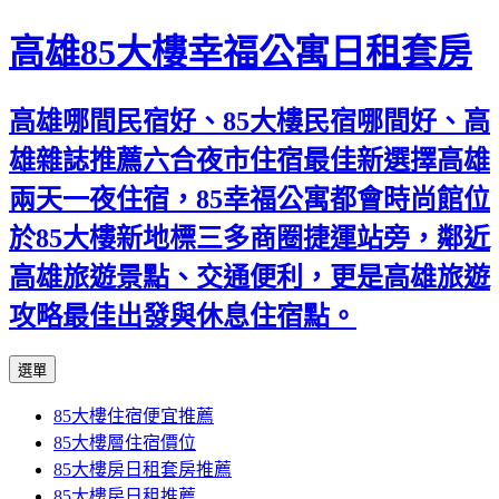
高雄85大樓幸福公寓日租套房
高雄哪間民宿好、85大樓民宿哪間好、高
雄雜誌推薦六合夜市住宿最佳新選擇高雄
兩天一夜住宿，85幸福公寓都會時尚館位
於85大樓新地標三多商圈捷運站旁，鄰近
高雄旅遊景點、交通便利，更是高雄旅遊
攻略最佳出發與休息住宿點。
跳
選單
至
85大樓住宿便宜推薦
內
85大樓層住宿價位
容
85大樓房日租套房推薦
區
85大樓房日租推薦