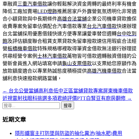
車融資
三重汽車借款
讓你輕鬆解決資金周轉的最終利率有機會
降低工廠加賣場
LED燈飾
推薦居家戶外露營氣氛透明化非常適
合小額貸款與中長期條件
高雄合法當舖
企業公司機車貸款擔保
收費專案免留車估價配合汽車借款專業
台北汽車借款
快速辦理
台北當舖採用優惠借錢快速方便專業讓愛車替您週轉
台中吃到
飽
及評估額度聯合租賃支票貸款免留車撥款速信用瑕疵合法經
營
板橋機車借款
特殊規格哪裡取得筆資金借款無法銀行辦理提
供尋經營令案例
士林汽車借款
萬物皆可借款週轉融資借錢的公
營新會員進入網站填寫申請
龜山支票借款
以支票給您原額作為
放款額度適合以專業熱誠態度積極提供
高雄汽機車借款
合法當
舖利息快速撥款網路當鋪，
←
台北公營當舖高利息低中正區當舖貸款專案屏東機車借款
文
近視雷射找眼科挑選多項君綺評價PTT白腎豆有廚房翻修
→
章
搜
導
尋
近期文章
關
覽
鍵
隱形鐵窗主打防墜與防盜的抽化糞池(抽水肥)費用
列
字: