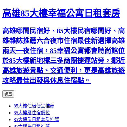
高雄85大樓幸福公寓日租套房
高雄哪間民宿好、85大樓民宿哪間好、高
雄雜誌推薦六合夜市住宿最佳新選擇高雄
兩天一夜住宿，85幸福公寓都會時尚館位
於85大樓新地標三多商圈捷運站旁，鄰近
高雄旅遊景點、交通便利，更是高雄旅遊
攻略最佳出發與休息住宿點。
跳
選單
至
85大樓住宿便宜推薦
內
85大樓層住宿價位
容
85大樓房日租套房推薦
區
85大樓房日租推薦