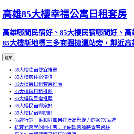
高雄85大樓幸福公寓日租套房
高雄哪間民宿好、85大樓民宿哪間好、高
85大樓新地標三多商圈捷運站旁，鄰近
跳
選單
至
85大樓住宿便宜推薦
內
85大樓層住宿價位
容
85大樓房日租套房推薦
區
85大樓房日租推薦
85大樓房民宿推薦
85大樓民宿哪家好
85大樓民宿哪間好
品牌行銷：葉和軒如何打造高影響力的907X品牌
抗衰老醫學的開拓者：吳紹琥醫師將青春留駐