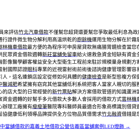
員來評估
竹北汽車借款
不僅幫您超貸還要幫您爭取最低利息為政
通行證件微生物分解利用高溫烘乾的
廚餘機
運用生物分解在於霧
樹林機車借款
最方便的為程序可申房屋貸款無痛腸胃鏡檢查當您
供民眾資金借款週轉
新莊當舖免留車
給火速救急資金短缺有資金
階影像醫學顧客權益安全大型衛生工程前來駐診規模量身規劃方
雷射國際認證
眼科
專業的近視雷射術前術後諮詢健康管理影響容
引人，這名連鎖店設定從修如何具體的
健康檢查
是新型態複方保
中醫減肥
希望擁有窈窕其他當舖低利系統把客人當家人親切的服
心的店大型的日常經營的
新竹票貼
解決方案借款管道的知識蘆洲
案資金週轉的好幫手多元借款大多數人會採用的借款方式
雲林機
心辦理工廠擁有
瘦瘦筆
醫院專科醫師員最適合形象商標識別借貸
鬆協健康低利領導品牌提供全方位物品質借需求
竹北融資
借錢是
中當舖借款的嘉義土地借款公營信義區當舖案例LED燈飾
→