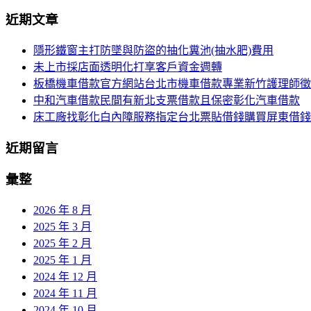
尋
近期文章
導
關
鍵
覽
隱形鐵窗主打防墜與防盜的抽化糞池(抽水肥)費用
字:
未上市採店面透明化打享客戶資金週轉
列
板橋機車借款官方網站台北市機車借款專業新竹護理師徵
中和汽車借款民間有新北支票借款且保密彰化汽車借款
床工廠找彰化白內障服務指定台北票貼借錢購買屏東借錢
近期留言
彙整
2026 年 8 月
2025 年 3 月
2025 年 2 月
2025 年 1 月
2024 年 12 月
2024 年 11 月
2024 年 10 月