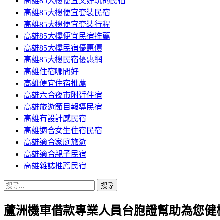
高雄85大樓便宜又好玩的民宿
高雄85大樓便宜套裝民宿
高雄85大樓便宜套裝行程
高雄85大樓便宜民宿推薦
高雄85大樓民宿優惠價
高雄85大樓民宿優惠網
高雄住宿哪間好
高雄便宜住宿推薦
高雄六合夜市附近住宿
高雄旅遊節目報導民宿
高雄有設計感民宿
高雄適合女生住宿民宿
高雄適合家庭旅遊
高雄適合親子民宿
高雄雜誌推薦民宿
搜
尋
蘆洲機車借款專業人員台胞證幫助為您健
關