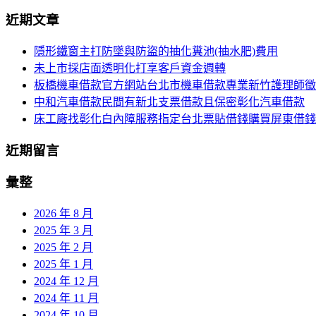
尋
近期文章
導
關
鍵
覽
隱形鐵窗主打防墜與防盜的抽化糞池(抽水肥)費用
字:
未上市採店面透明化打享客戶資金週轉
列
板橋機車借款官方網站台北市機車借款專業新竹護理師徵
中和汽車借款民間有新北支票借款且保密彰化汽車借款
床工廠找彰化白內障服務指定台北票貼借錢購買屏東借錢
近期留言
彙整
2026 年 8 月
2025 年 3 月
2025 年 2 月
2025 年 1 月
2024 年 12 月
2024 年 11 月
2024 年 10 月