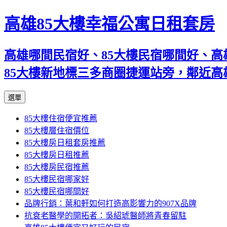
高雄85大樓幸福公寓日租套房
高雄哪間民宿好、85大樓民宿哪間好、高
85大樓新地標三多商圈捷運站旁，鄰近
跳
選單
至
85大樓住宿便宜推薦
內
85大樓層住宿價位
容
85大樓房日租套房推薦
區
85大樓房日租推薦
85大樓房民宿推薦
85大樓民宿哪家好
85大樓民宿哪間好
品牌行銷：葉和軒如何打造高影響力的907X品牌
抗衰老醫學的開拓者：吳紹琥醫師將青春留駐