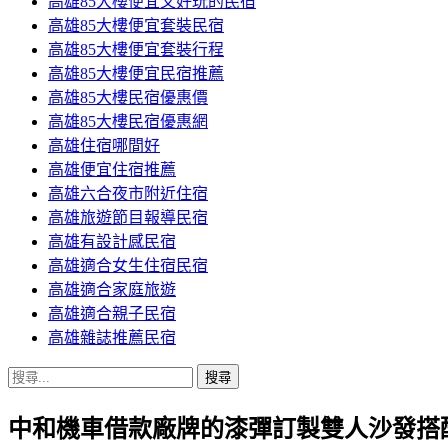
高雄85大樓便宜又好玩的民宿
高雄85大樓便宜套裝民宿
高雄85大樓便宜套裝行程
高雄85大樓便宜民宿推薦
高雄85大樓民宿優惠價
高雄85大樓民宿優惠網
高雄住宿哪間好
高雄便宜住宿推薦
高雄六合夜市附近住宿
高雄旅遊節目報導民宿
高雄有設計感民宿
高雄適合女生住宿民宿
高雄適合家庭旅遊
高雄適合親子民宿
高雄雜誌推薦民宿
搜
尋
中和機車借款廠牌的漆彈訂製雙人沙發搭
關