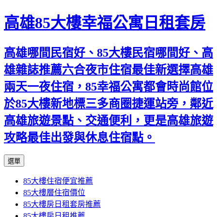
高雄85大樓幸福公寓日租套房
高雄哪間民宿好、85大樓民宿哪間好、高
雄雜誌推薦六合夜市住宿最佳新選擇高雄
兩天一夜住宿，85幸福公寓都會時尚館位
於85大樓新地標三多商圈捷運站旁，鄰近
高雄旅遊景點、交通便利，更是高雄旅遊
攻略最佳出發與休息住宿點。
跳
選單
至
85大樓住宿便宜推薦
內
85大樓層住宿價位
容
85大樓房日租套房推薦
區
85大樓房日租推薦